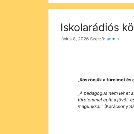
Iskolarádiós 
június 8, 2026
Szerző:
admin
„Köszönjük a türelmet és 
„A pedagógus nem lehet ak
türelemmel építi a jövőt, 
magunkkal.”
(Karácsony S