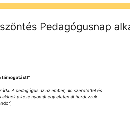
köszöntés Pedagógusnap alk
a támogatást!”
árki. A pedagógus az az ember, aki szeretettel és
és akinek a keze nyomát egy életen át hordozzuk
ándor)