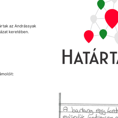
ártak az Andrássyak
ázat keretében.
molóit: