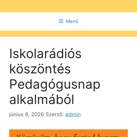
Kilépés
a
tartalomba
Menü
Iskolarádiós
köszöntés
Pedagógusnap
alkalmából
június 8, 2026
Szerző:
admin