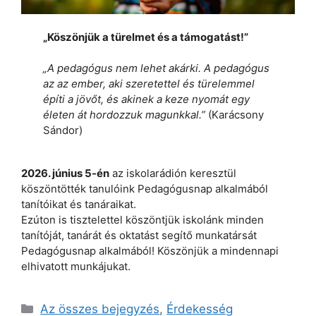
„Köszönjük a türelmet és a támogatást!”
„A pedagógus nem lehet akárki. A pedagógus
az az ember, aki szeretettel és türelemmel
építi a jövőt, és akinek a keze nyomát egy
életen át hordozzuk magunkkal.”
(Karácsony
Sándor)
2026. június 5-én
az iskolarádión keresztül
köszöntötték tanulóink Pedagógusnap alkalmából
tanítóikat és tanáraikat.
Ezúton is tisztelettel köszöntjük iskolánk minden
tanítóját, tanárát és oktatást segítő munkatársát
Pedagógusnap alkalmából! Köszönjük a mindennapi
elhivatott munkájukat.
Kategória
Az összes bejegyzés
,
Érdekesség