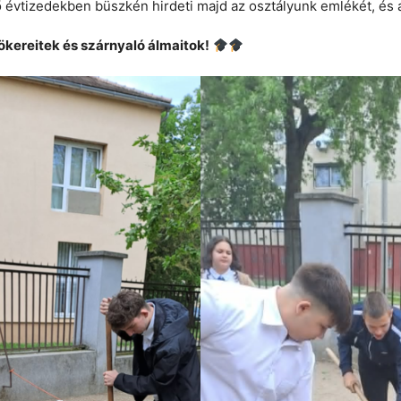
ő évtizedekben büszkén hirdeti majd az osztályunk emlékét, és 
yökereitek és szárnyaló álmaitok!