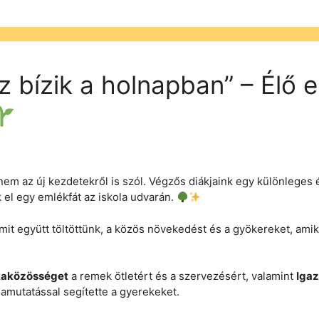
 az bízik a holnapban” – Élő
nem az új kezdetekről is szól. Végzős diákjaink egy különlege
k el egy emlékfát az iskola udvarán.
 amit együtt töltöttünk, a közös növekedést és a gyökereket, ami
kaközösséget
a remek ötletért és a szervezésért, valamint
Igaz
amutatással segítette a gyerekeket.