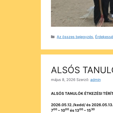
Kategória
Az összes bejegyzés
,
Érdekess
ALSÓS TANUL
május 8, 2026
Szerző:
admin
ALSÓS TANULÓK
ÉTKEZÉSI TÉRÍT
2026.05.12. /kedd/ és
2026.05.13.
00
00
00
30
7
– 10
és 13
– 15