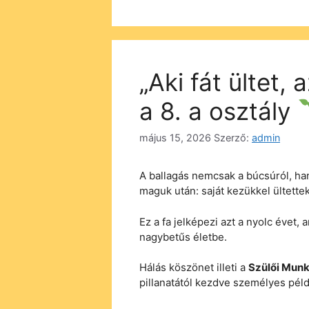
„Aki fát ültet,
a 8. a osztály
május 15, 2026
Szerző:
admin
A ballagás nemcsak a búcsúról, ha
maguk után: saját kezükkel ültette
Ez a fa jelképezi azt a nyolc évet,
nagybetűs életbe.
Hálás köszönet illeti a
Szülői Mun
pillanatától kezdve személyes péld