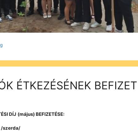
ég
ÓK ÉTKEZÉSÉNEK BEFIZET
ÉSI DÍJ
(május) BEFIZETÉSE:
 /szerda/