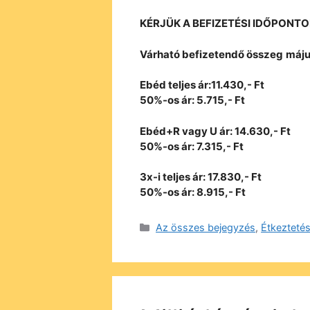
KÉRJÜK A BEFIZETÉSI IDŐPONT
Várható befizetendő összeg
máju
Ebéd teljes ár:11.430,- Ft
50%-os ár: 5.715,- Ft
Ebéd+R vagy U ár: 14.630,- Ft
50%-os ár: 7.315,- Ft
3x-i teljes ár: 17.830,- Ft
50%-os ár: 8.915,- Ft
Kategória
Az összes bejegyzés
,
Étkezteté