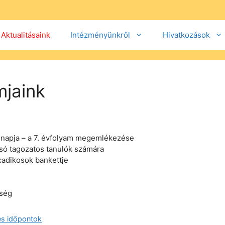
Aktualitásaink
Intézményünkről
Hivatkozások
mjaink
 napja – a 7. évfolyam megemlékezése
só tagozatos tanulók számára
cadikosok bankettje
pség
s időpontok