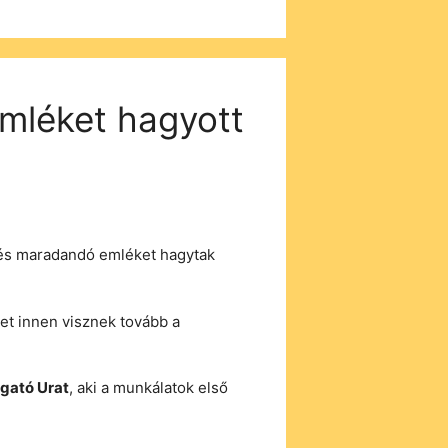
 emléket hagyott
s és maradandó emléket hagytak
ket innen visznek tovább a
gató Urat
, aki a munkálatok első