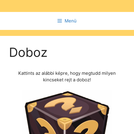
Kilépés
a
tartalomba
Menü
Doboz
Kattints az alábbi képre, hogy megtudd milyen
kincseket rejt a doboz!